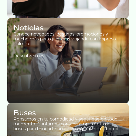
Noticias
Conoce novedades, destinos, promociones y
mucho más para que sigas viajando con Expreso
Palmira.
Descubre más
Buses
Pensamos en tu comodidad y seguridad en todo
momento. Contamos con una amplia flota de
buses para brindarte una gran experiencia a bordo.