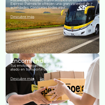
Por trabajo, estudio, o diversión, los destinos de
Expreso Palmira te ofrecen una gran variedad de
actividades. Conócelas todas aquí.
Descubre más
Encomiendas
Tus envíos llegan seguros y a tiempo con nuestro
aliado en transporte de encomiendas, Epex.
Descubre más